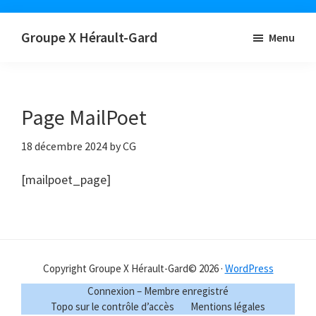
Passer
Groupe X Hérault-Gard
Menu
au
Solidarité
contenu
et
principal
convivialité
Page MailPoet
18 décembre 2024
by CG
[mailpoet_page]
Copyright Groupe X Hérault-Gard© 2026 ·
WordPress
Connexion – Membre enregistré
Topo sur le contrôle d’accès
Mentions légales